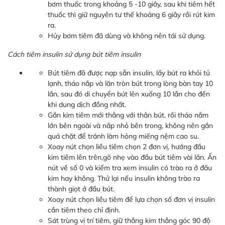
bơm thuốc trong khoảng 5 -10 giây, sau khi tiêm hết
thuốc thì giữ nguyên tư thế khoảng 6 giây rồi rút kim
ra.
Hủy bơm tiêm đã dùng và không nên tái sử dụng.
Cách tiêm insulin sử dụng bút tiêm insulin
Bút tiêm đã được nạp sẵn insulin, lấy bút ra khỏi tủ
lạnh, tháo nắp và lăn tròn bút trong lòng bàn tay 10
lần, sau đó di chuyển bút lên xuống 10 lần cho đến
khi dung dịch đồng nhất.
Gắn kim tiêm mới thẳng với thân bút, rồi tháo nắm
lớn bên ngoài và nắp nhỏ bên trong, không nên gắn
quá chặt để tránh làm hỏng miếng nệm cao su.
Xoay nút chọn liều tiêm chọn 2 đơn vị, hướng đầu
kim tiêm lên trên,gõ nhẹ vào đầu bút tiêm vài lần. Ấn
nút về số 0 và kiểm tra xem insulin có trào ra ở đầu
kim hay không. Thử lại nếu insulin không trào ra
thành giọt ở đầu bút.
Xoay nút chọn liều tiêm để lựa chọn số đơn vị insulin
cần tiêm theo chỉ định.
Sát trùng vị trí tiêm, giữ thẳng kim thẳng góc 90 độ