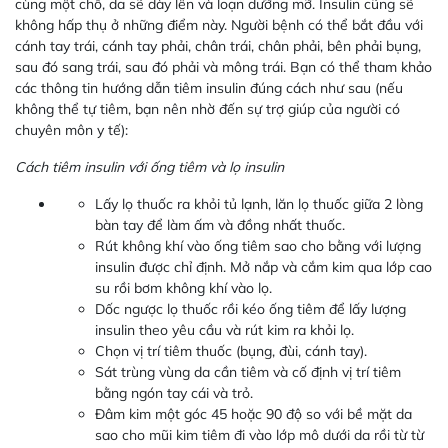
cùng một chỗ, da sẽ dày lên và loạn dưỡng mỡ. Insulin cũng sẽ
không hấp thụ ở những điểm này. Người bệnh có thể bắt đầu với
cánh tay trái, cánh tay phải, chân trái, chân phải, bên phải bụng,
sau đó sang trái, sau đó phải và mông trái. Bạn có thể tham khảo
các thông tin hướng dẫn tiêm insulin đúng cách như sau (nếu
không thể tự tiêm, bạn nên nhờ đến sự trợ giúp của người có
chuyên môn y tế):
Cách tiêm insulin với ống tiêm và lọ insulin
Lấy lọ thuốc ra khỏi tủ lạnh, lăn lọ thuốc giữa 2 lòng
bàn tay để làm ấm và đồng nhất thuốc.
Rút không khí vào ống tiêm sao cho bằng với lượng
insulin được chỉ định. Mở nắp và cắm kim qua lớp cao
su rồi bơm không khí vào lọ.
Dốc ngược lọ thuốc rồi kéo ống tiêm để lấy lượng
insulin theo yêu cầu và rút kim ra khỏi lọ.
Chọn vị trí tiêm thuốc (bụng, đùi, cánh tay).
Sát trùng vùng da cần tiêm và cố định vị trí tiêm
bằng ngón tay cái và trỏ.
Đâm kim một góc 45 hoặc 90 độ so với bề mặt da
sao cho mũi kim tiêm đi vào lớp mô dưới da rồi từ từ