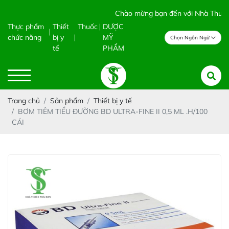
Chào mừng bạn đến với Nhà Thuốc Thá
Thực phẩm
Thiết
Thuốc
DƯỢC
chức năng
bị y
MỸ
Chọn Ngôn Ngữ
tế
PHẨM
Trang chủ
Sản phẩm
Thiết bị y tế
BƠM TIÊM TIỂU ĐƯỜNG BD ULTRA-FINE II 0,5 ML .H/100
CÁI