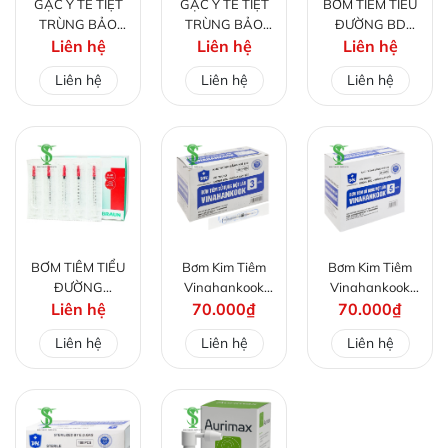
GẠC Y TẾ TIỆT
GẠC Y TẾ TIỆT
BƠM TIÊM TIỂU
TRÙNG BẢO
TRÙNG BẢO
ĐƯỜNG BD
THẠCH GÓI 10
Liên hệ
THẠCH GÓI 10
Liên hệ
ULTRA-FINE II
Liên hệ
MIẾNG 5CM X
MIẾNG 8CM X 10
0,3 ML .H/100
Liên hệ
Liên hệ
Liên hệ
6,5 CM X 12 LỚP
CM X 12 LỚP
CÁI
BƠM TIÊM TIỂU
Bơm Kim Tiêm
Bơm Kim Tiêm
ĐƯỜNG
Vinahankook
Vinahankook
OMNICAN 40
Liên hệ
(3ml/cc) Hộp 100
70.000₫
(5ml/cc) Hộp 100
70.000₫
1ML/40IU
Cái
Cái
Liên hệ
Liên hệ
Liên hệ
BRAUN.H/100
CÁI