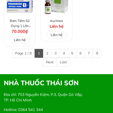
Bơm Tiêm Sử
Aurimax
Dụng 1 Lần
Liên hệ
70.000₫
1ml/cc
Liên hệ
Vinahankook
Liên hệ
Page 1 / 8
1
2
3
4
5
6
7
8
Next
Last
NHÀ THUỐC THÁI SƠN
Địa chỉ: 703 Nguyễn Kiệm, P.3, Quận Gò Vấp,
TP. Hồ Chí Minh
Hotline: 0364 541 344