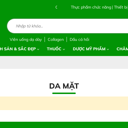
Chào mừng bạn đến với Nhà Thuốc Thái 
Thực phẩm chức năng
Thiết bị
Viên uống dạ dày
Collagen
Dầu cá hồi
H SẢN & SẮC ĐẸP
THUỐC
DƯỢC MỸ PHẨM
CHĂM
DA MẶT