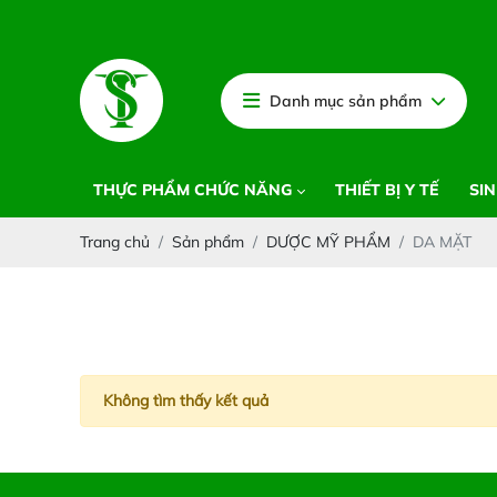
Danh mục sản phẩm
THỰC PHẨM CHỨC NĂNG
THIẾT BỊ Y TẾ
SIN
Trang chủ
Sản phẩm
DƯỢC MỸ PHẨM
DA MẶT
Không tìm thấy kết quả