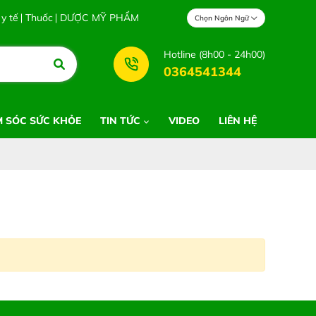
Sơn
 y tế
Thuốc
DƯỢC MỸ PHẨM
Chọn Ngôn Ngữ
Hotline (8h00 - 24h00)
0364541344
 SÓC SỨC KHỎE
TIN TỨC
VIDEO
LIÊN HỆ