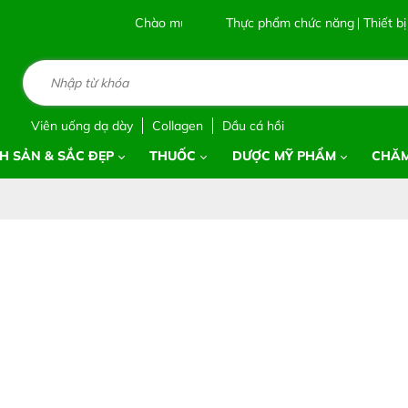
Chào mừng bạn đến với Nhà Thuốc Thái Sơn
Thực phẩm chức năng
Thiết bị
Viên uống dạ dày
Collagen
Dầu cá hồi
H SẢN & SẮC ĐẸP
THUỐC
DƯỢC MỸ PHẨM
CHĂM