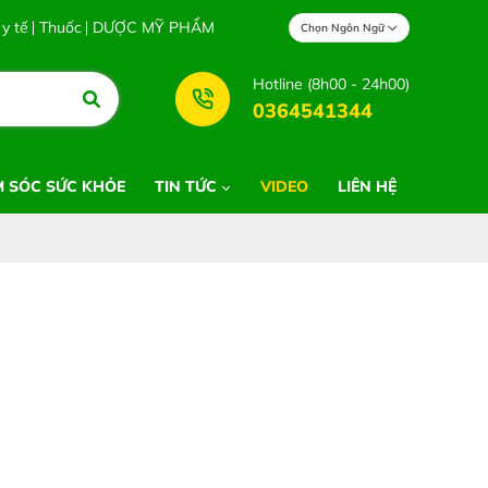
 y tế
Thuốc
DƯỢC MỸ PHẨM
Chọn Ngôn Ngữ
Hotline (8h00 - 24h00)
0364541344
 SÓC SỨC KHỎE
TIN TỨC
VIDEO
LIÊN HỆ