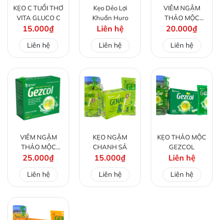
KẸO C TUỔI THƠ
Kẹo Dẻo Lợi
VIÊM NGẬM
VITA GLUCO C
Khuẩn Huro
THẢO MỘC
15.000₫
Liên hệ
20.000₫
ZALOCOL
Liên hệ
Liên hệ
Liên hệ
VIÊM NGẬM
KẸO NGẬM
KẸO THẢO MỘC
THẢO MỘC
CHANH SẢ
GEZCOL
25.000₫
GEZCOL
15.000₫
Liên hệ
Liên hệ
Liên hệ
Liên hệ