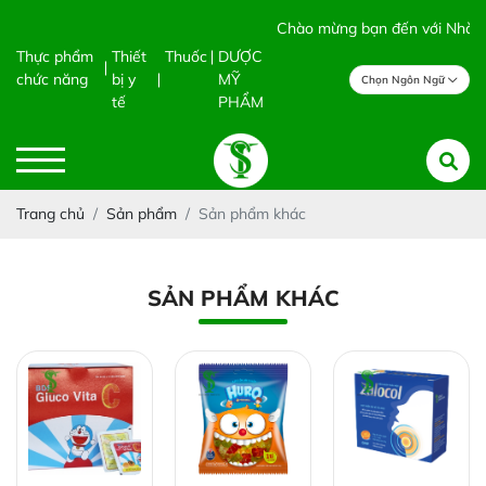
Chào mừng bạn đến với Nhà Th
Thực phẩm
Thiết
Thuốc
DƯỢC
chức năng
bị y
MỸ
Chọn Ngôn Ngữ
tế
PHẨM
Trang chủ
Sản phẩm
Sản phẩm khác
SẢN PHẨM KHÁC